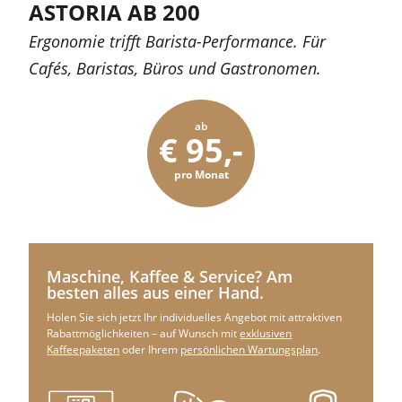
ASTORIA AB 200​
Ergonomie trifft Barista-Performance. Für
Cafés, Baristas, Büros und Gastronomen.
ab
€ 95,-
pro Monat
Maschine, Kaffee & Service? Am
besten alles aus einer Hand.
Holen Sie sich jetzt Ihr individuelles Angebot mit attraktiven
Rabattmöglichkeiten – auf Wunsch mit
exklusiven
Kaffeepaketen
oder Ihrem
persönlichen Wartungsplan
.