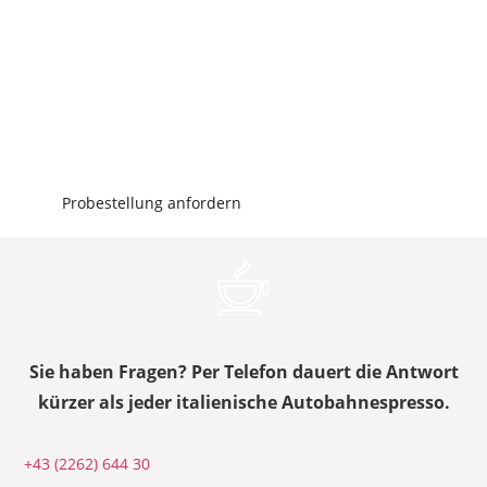
INTERESSE AN DIESER ODER EINER
ANDEREN MASCHINE?
Wir stellen Ihnen kostenfrei eine für Sie passende
Kaffeemaschine zur Verfügung, die Sie 2 Wochen
lang testen können.
Probestellung anfordern
Sie haben Fragen? Per Telefon dauert die Antwort
kürzer als jeder italienische Autobahnespresso.
+43 (2262) 644 30