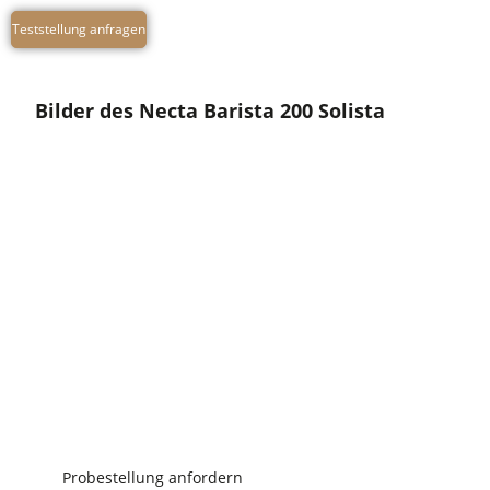
Teststellung anfragen
Bilder des Necta Barista 200 Solista
INTERESSE AN DIESER ODER EINER
ANDEREN MASCHINE?
Wir stellen Ihnen kostenfrei eine für Sie passende
Kaffeemaschine zur Verfügung, die Sie 2 Wochen
lang testen können.
Probestellung anfordern