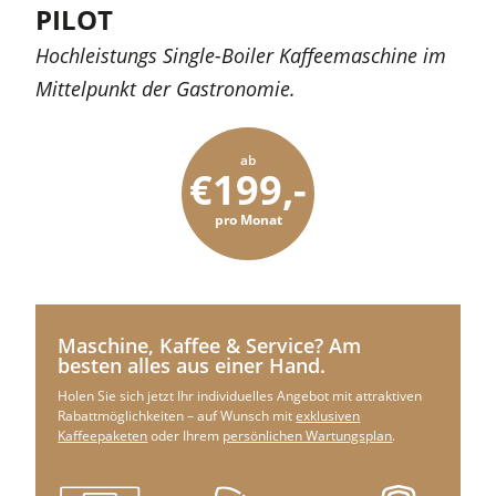
PILOT
Hochleistungs Single-Boiler Kaffeemaschine im
Mittelpunkt der Gastronomie.
ab
€199,-
pro Monat
Maschine, Kaffee & Service? Am
besten alles aus einer Hand.
Holen Sie sich jetzt Ihr individuelles Angebot mit attraktiven
Rabattmöglichkeiten – auf Wunsch mit
exklusiven
Kaffeepaketen
oder Ihrem
persönlichen Wartungsplan
.