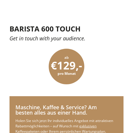
BARISTA 600 TOUCH
Get in touch with your audience.
ab
€129,-
pro Monat
Maschine, Kaffee & Service? Am
besten alles aus einer Hand.
Holen Sie sich jetzt Ihr individuelles Angebot mit attraktiven
Rabattmöglichkeiten – auf Wunsch mit
exklusiven
Kaffeepaketen
oder Ihrem
persönlichen Wartungsplan
.