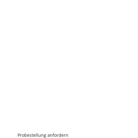
INTERESSE AN DIESER ODER EINER
ANDEREN MASCHINE?
Wir stellen Ihnen kostenfrei eine für Sie passende
Kaffeemaschine zur Verfügung, die Sie 2 Wochen
lang testen können.
Probestellung anfordern