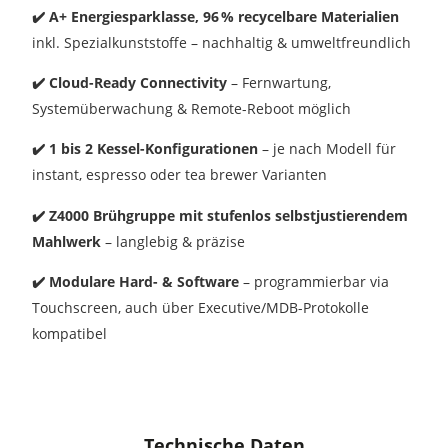
✔️
A+ Energiesparklasse, 96 % recycelbare Materialien
inkl. Spezialkunststoffe – nachhaltig & umweltfreundlich
✔️
Cloud-Ready Connectivity
– Fernwartung,
Systemüberwachung & Remote-Reboot möglich
✔️
1 bis 2 Kessel-Konfigurationen
– je nach Modell für
instant, espresso oder tea brewer Varianten
✔️
Z4000 Brühgruppe mit stufenlos selbstjustierendem
Mahlwerk
– langlebig & präzise
✔️
Modulare Hard- & Software
– programmierbar via
Touchscreen, auch über Executive/MDB-Protokolle
kompatibel
Technische Daten