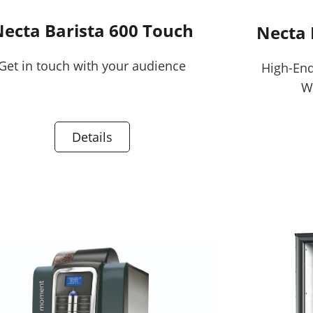
ecta Barista 600 Touch
Necta 
Get in touch with your audience
High-End
W
Details